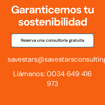
Garanticemos tu
sostenibilidad
Reserva una consultoría gratuita
savestars@savestarsconsulti
Llámanos:
0034 649 416
973